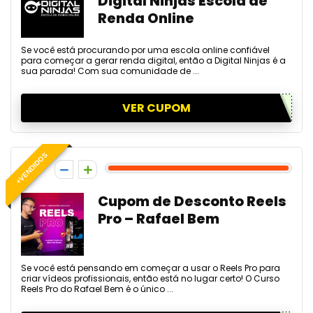
Digital Ninjas Escola de
Renda Online
Se você está procurando por uma escola online confiável
para começar a gerar renda digital, então a Digital Ninjas é a
sua parada! Com sua comunidade de ...
VER CUPOM
+VENDIDOS
5
Cupom de Desconto Reels
Pro – Rafael Bem
Se você está pensando em começar a usar o Reels Pro para
criar vídeos profissionais, então está no lugar certo! O Curso
Reels Pro do Rafael Bem é o único ...