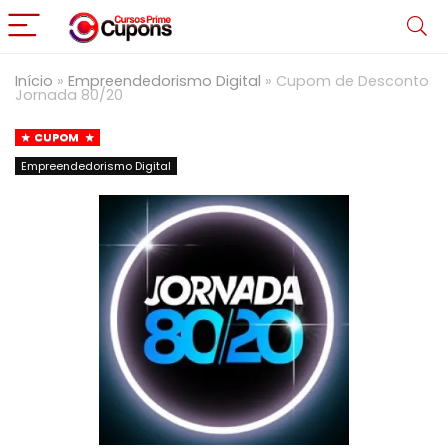
Início
»
Empreendedorismo Digital
»
Cupom de Desconto
Jornada 80/20
CUPOM
Empreendedorismo Digital