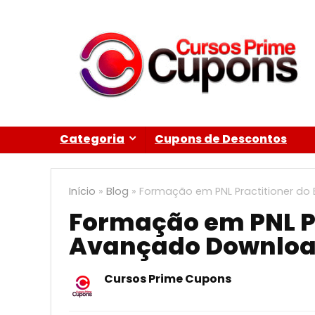
Categoria
Cupons de Descontos
Início
»
Blog
»
Formação em PNL Practitioner do
Formação em PNL Pr
Avançado Download
Cursos Prime Cupons