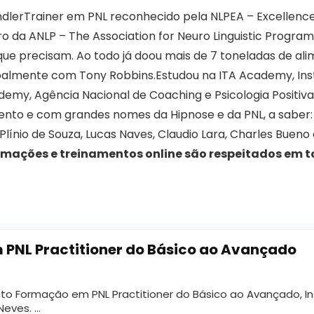
ndlerTrainer em PNL reconhecido pela NLPEA – Excellen
 da ANLP – The Association for Neuro Linguistic Progra
ue precisam. Ao todo já doou mais de 7 toneladas de ali
ssoalmente com Tony Robbins.Estudou na ITA Academy, In
emy, Agência Nacional de Coaching e Psicologia Positiva,
mento e com grandes nomes da Hipnose e da PNL, a saber:
 Plínio de Souza, Lucas Naves, Claudio Lara, Charles Bue
rmações e treinamentos online são respeitados em to
PNL Practitioner do Básico ao Avançado
 Formação em PNL Practitioner do Básico ao Avançado, Ins
 Neves. …