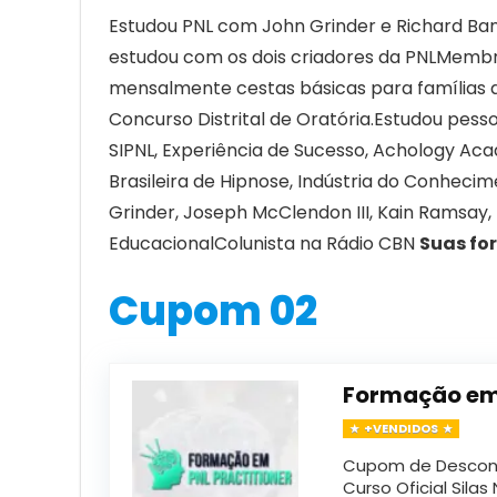
Estudou PNL com John Grinder e Richard Ba
estudou com os dois criadores da PNLMembro
mensalmente cestas básicas para famílias q
Concurso Distrital de Oratória.Estudou pe
SIPNL, Experiência de Sucesso, Achology Acad
Brasileira de Hipnose, Indústria do Conheci
Grinder, Joseph McClendon III, Kain Ramsay,
EducacionalColunista na Rádio CBN
Suas fo
Cupom 02
Formação em 
+VENDIDOS
Cupom de Desconto
Curso Oficial Silas