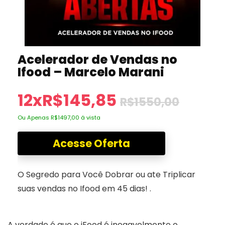
Acelerador de Vendas no
Ifood – Marcelo Marani
12xR$145,85
R$1550,00
Ou Apenas R$1497,00 á vista
Acesse Oferta
O Segredo para Você Dobrar ou ate Triplicar
suas vendas no Ifood em 45 dias! .
A verdade é que o iFood é inegavelmente o