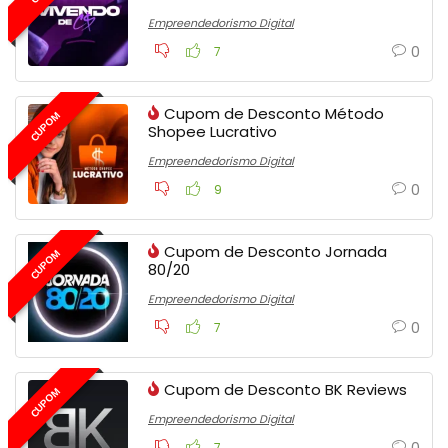
Empreendedorismo Digital
0
7
Cupom de Desconto Método
CUPOM
Shopee Lucrativo
Empreendedorismo Digital
0
9
Cupom de Desconto Jornada
CUPOM
80/20
Empreendedorismo Digital
0
7
Cupom de Desconto BK Reviews
CUPOM
Empreendedorismo Digital
0
7