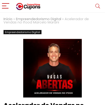
Início
»
Empreendedorismo Digital
»
Acelerador de
Vendas no Ifood Marcelo Marani
Empreendedorismo Digital