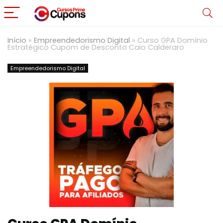
Início
»
Empreendedorismo Digital
»
Curso GPA Domínio
Estratégico Cupom de Desconto Caio Calderaro
Empreendedorismo Digital